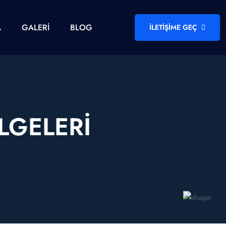
A
GALERI
BLOG
İLETIŞIME GEÇ
LGELERI