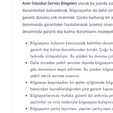
Acer İstanbul Servisi Bölgeleri
olarak bu yazıda siz
durumlardan bahsedecek. Bilgisayarlar da dahil olm
garanti durumu çok önemlidir. Çünkü herhangi bir a
durumunda garantiden faydalanarak ücretsiz ona
devamında garanti dışı kalma durumlarını inceleye
Bilgisayarın kullanım kılavuzunda belirtilen durum
garanti dışı kalma durumlarından biridir. Çoğu kul
farkında olmayabiliyor. Bu yüzden bu duruma çok 
Daha önceden yetkili servisler dışında bilgisayar
gibi durumların tespit edilmesi. Bu yüzden bilgisa
yetkili teknik serviste onarınız.
Bilgisayar başındayken bir şeyler içtiğimizde bilg
hatasından kaynaklandığından yine garanti kapsam
Bilgisayarlarımıza mutlaka güvenli bir antivirüs p
yazılımlar ve virüs nedeniyle bilgisayara bulaşınc
Bilgisayarın yanlış taşınması, yapılan yanlış veya 