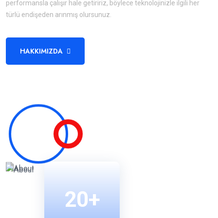
performansla çalışır hale getiririz, böylece teknolojinizle ilgili her
türlü endişeden arınmış olursunuz.
HAKKIMIZDA
20+