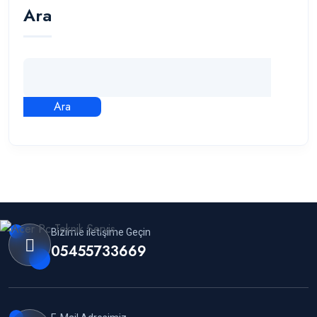
Ara
Ara
Bizimle iletişime Geçin
05455733669