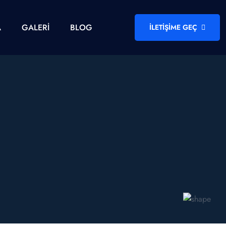
A
GALERI
BLOG
İLETIŞIME GEÇ