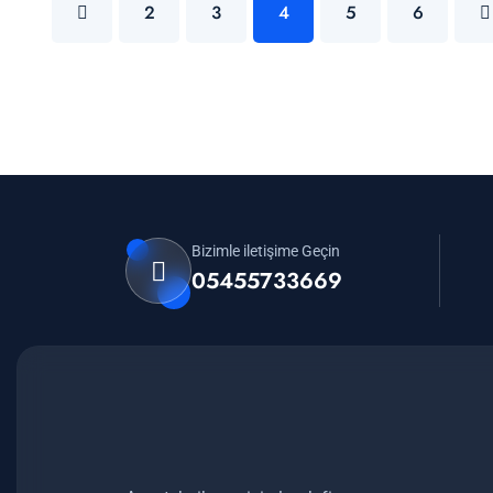
2
3
4
5
6
Bizimle iletişime Geçin
05455733669