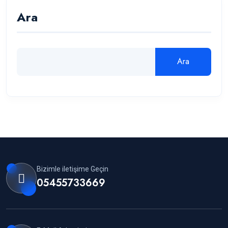
Ara
Ara
Bizimle iletişime Geçin
05455733669