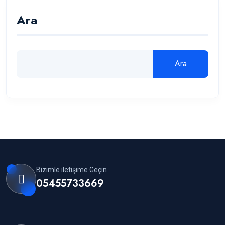
Ara
Ara
Bizimle iletişime Geçin
05455733669